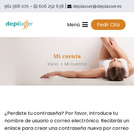
Saltar
–
|
961 568 070
606 252 638
depilasser@depilasser.es
al
contenido
Menú
Pedir Cita
Depilasser
Depilasser | Clínica Médico Estética | Torrent – Valencia
Mi cuenta
Inicio
Mi cuenta
¿Perdiste tu contraseña? Por favor, introduce tu
nombre de usuario o correo electrónico. Recibirás un
enlace para crear una contraseña nueva por correo