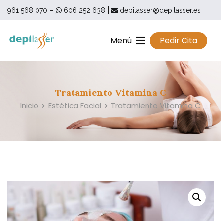
Saltar
–
|
961 568 070
606 252 638
depilasser@depilasser.es
al
contenido
Menú
Pedir Cita
Depilasser
Depilasser | Clínica Médico Estética | Torrent – Valencia
Tratamiento Vitamina C
Inicio
Estética Facial
Tratamiento Vitamina C