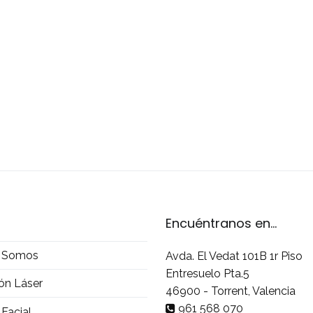
Encuéntranos en...
s Somos
Avda. El Vedat 101B 1r Piso
Entresuelo Pta.5
ón Láser
46900 - Torrent, Valencia
961 568 070
 Facial